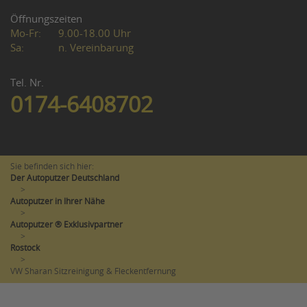
Öffnungszeiten
Mo-Fr:
9.00-18.00 Uhr
Sa:
n. Vereinbarung
Tel. Nr.
0174-6408702
Sie befinden sich hier:
Der Autoputzer Deutschland
>
Autoputzer in Ihrer Nähe
>
Autoputzer ® Exklusivpartner
>
Rostock
>
VW Sharan Sitzreinigung & Fleckentfernung