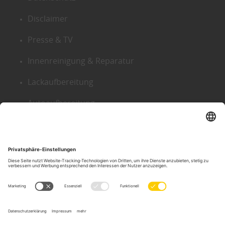
Disclaimer
Presse & TV
Innenreinigung & Reparatur
Lackaufbereitung
Autoaufbereitung
Sitemap
KONTAKT ZENTRALE
Der Autoputzer Deutschland ®
Autoputzer Zentrale Gütersloh
Gneisenaustr. 9
D-33330 Gütersloh
Tel.:
05241-2239634