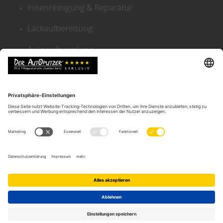
Innenreinigung & Reparatur
Lackaufbereitung
Autoaufbereitung
Sitemap
KONTAKT ZENTRALE
Der Autoputzer Deutschland ®
Autoputzer Zentrale Gütersloh
Gneisenaustr. 9
D-33330 Gütersloh
Tel.:
05241-2239634
Email:
info@der-autoputzer.de
Autoputzer Filialen in Ihrer Nähe