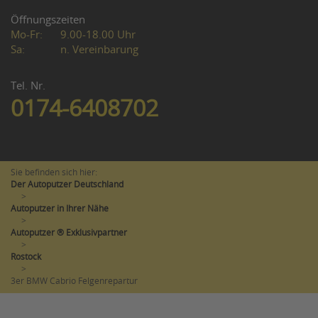
Öffnungszeiten
Mo-Fr:
9.00-18.00 Uhr
Sa:
n. Vereinbarung
Tel. Nr.
0174-6408702
Sie befinden sich hier:
Der Autoputzer Deutschland
>
Autoputzer in Ihrer Nähe
>
Autoputzer ® Exklusivpartner
>
Rostock
>
3er BMW Cabrio Felgenrepartur