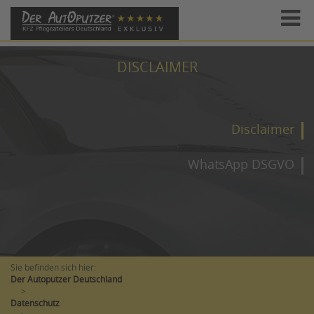
DISCLAIMER
Disclaimer
WhatsApp DSGVO
Sie befinden sich hier:
Der Autoputzer Deutschland
>
Datenschutz