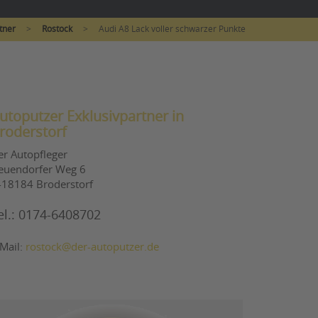
tner
>
Rostock
>
Audi A8 Lack voller schwarzer Punkte
utoputzer Exklusivpartner in
roderstorf
er Autopfleger
euendorfer Weg 6
-18184 Broderstorf
el.: 0174-6408702
-Mail:
rostock@der-autoputzer.de