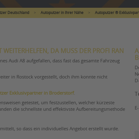
tzer Deutschland
>
Autoputzer in Ihrer Nähe
>
Autoputzer ® Exklusivpar
 WEITERHELFEN, DA MUSS DER PROFI RAN
A
B
es Audi A8 aufgefallen, dass fast das gesamte Fahrzeug
D
N
ter in Rostock vorgestellt, doch ihm konnte nicht
D
zer Exklusivpartner in Broderstorf
.
T
nsweisen getestet, um festzustellen, welcher kürzeste
E
en die schnellste und effektivste Aufbereitungsmethode
telt, so dass ein individuelles Angebot erstellt wurde.