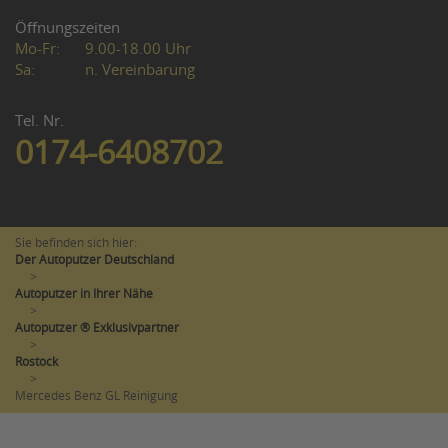
Öffnungszeiten
Mo-Fr:
9.00-18.00 Uhr
Sa:
n. Vereinbarung
Tel. Nr.
0174-6408702
Sie befinden sich hier:
Der Autoputzer Deutschland
>
Autoputzer in Ihrer Nähe
>
Autoputzer ® Exklusivpartner
>
Rostock
>
Mercedes Benz GL Reinigung