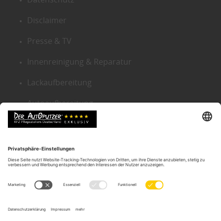
Datenschutz
Disclaimer
Presse & TV
Innenreinigung & Reparatur
Lackaufbereitung
Autoaufbereitung
Sitemap
KONTAKT ZENTRALE
Der Autoputzer Deutschland ®
Autoputzer Zentrale Gütersloh
Gneisenaustr. 9
D-33330 Gütersloh
Tel.:
05241-2239634