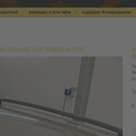
eutschland
>
Autoputzer in Ihrer Nähe
>
Autoputzer ® Exklusivpartner
 BAUMHARZ AUF IHREM AUTO?
A
B
D
N
D
T
E