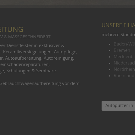
UNSERE FILI
EITUNG
mehrere Stando
V & MASSGESCHNEIDERT
Baden-Wü
r Dienstleister in exklusiver &
Bremen
r, Keramikversiegelungen, Autopflege,
Mecklenb
r, Autoaufbereitung, Autoreinigung,
Niedersac
Kleinschadenreparaturen,
Nordrhein
ege, Schulungen & Seminare.
Rheinland-
& Gebrauchtwagenaufbereitung vor dem
Autoputzer in