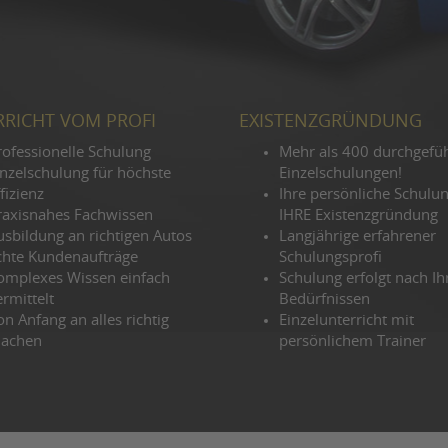
RICHT VOM PROFI
EXISTENZGRÜNDUNG
rofessionelle Schulung
Mehr als 400 durchgefü
inzelschulung für höchste
Einzelschulungen!
fizienz
Ihre persönliche Schulun
raxisnahes Fachwissen
IHRE Existenzgründung
usbildung an richtigen Autos
Langjährige erfahrener
chte Kundenaufträge
Schulungsprofi
omplexes Wissen einfach
Schulung erfolgt nach Ih
rmittelt
Bedürfnissen
n Anfang an alles richtig
Einzelunterricht mit
achen
persönlichem Trainer