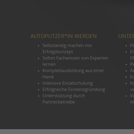
AUTOPUTZER*IN WERDEN
UNTER
Selbständig machen mit
P
Erfolgskonzept
E
Sofort Fachwissen von Experten
Ef
lernen
P
Komplettausbildung aus einer
A
Hand
E
Intensive Einzelschulung
K
Erfolgreiche Existenzgründung
ve
Unterstützung durch
Vo
Partnerbetriebe
m