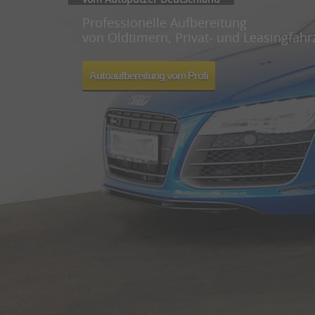
Professionelle Aufbereitung
von Oldtimern, Privat- und Leasingfah
Autoaufbereitung vom Profi