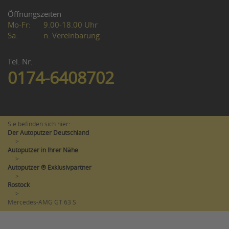
Öffnungszeiten
Mo-Fr:
9.00-18.00 Uhr
Sa:
n. Vereinbarung
Tel. Nr.
0174-6408702
Sie befinden sich hier:
Der Autoputzer Deutschland
>
Autoputzer in Ihrer Nähe
>
Autoputzer ® Exklusivpartner
>
Rostock
>
Mercedes-AMG GT 63 S