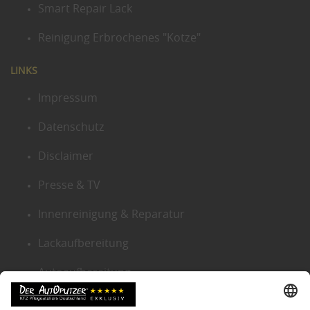
Smart Repair Lack
Reinigung Erbrochenes "Kotze"
LINKS
Impressum
Datenschutz
Disclaimer
Presse & TV
Innenreinigung & Reparatur
Lackaufbereitung
Autoaufbereitung
Sitemap