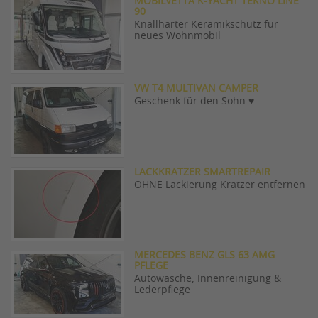
MOBILVETTA K-YACHT TEKNO LINE
90
Knallharter Keramikschutz für
neues Wohnmobil
VW T4 MULTIVAN CAMPER
Geschenk für den Sohn ♥️
LACKKRATZER SMARTREPAIR
OHNE Lackierung Kratzer entfernen
MERCEDES BENZ GLS 63 AMG
PFLEGE
Autowäsche, Innenreinigung &
Lederpflege