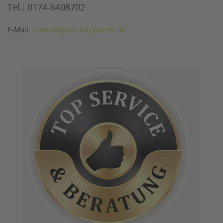
Tel.: 0174-6408702
E-Mail:
rostock@der-autoputzer.de