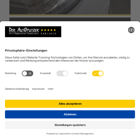
WIEDER KLARE SICHT
Der Scheinwerfer Doktor hilft weiter bei
Schrammen, Kratzern, Vergilbung und bei matten
Oberflächen & Co.
Wieder klare Sicht
LACKKRATZER & SCHRAMMEN