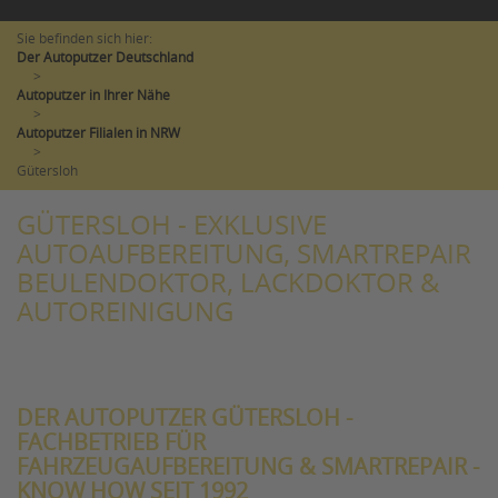
Sie befinden sich hier:
Der Autoputzer Deutschland
>
Autoputzer in Ihrer Nähe
>
Autoputzer Filialen in NRW
>
Gütersloh
GÜTERSLOH - EXKLUSIVE
AUTOAUFBEREITUNG, SMARTREPAIR
BEULENDOKTOR, LACKDOKTOR &
AUTOREINIGUNG
DER AUTOPUTZER GÜTERSLOH -
FACHBETRIEB FÜR
FAHRZEUGAUFBEREITUNG & SMARTREPAIR -
KNOW HOW SEIT 1992