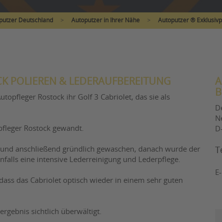
putzer Deutschland
>
Autoputzer in Ihrer Nähe
>
Autoputzer ® Exklusivp
ACK POLIEREN & LEDERAUFBEREITUNG
A
B
topfleger Rostock ihr Golf 3 Cabriolet, das sie als
D
N
pfleger Rostock gewandt.
D
 und anschließend gründlich gewaschen, danach wurde der
T
nfalls eine intensive Lederreinigung und Lederpflege.
E
 dass das Cabriolet optisch wieder in einem sehr guten
rgebnis sichtlich überwältigt.