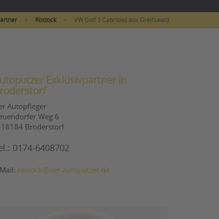
artner
>
Rostock
>
VW Golf 3 Cabriolet aus Greifswald
utoputzer Exklusivpartner in
roderstorf
er Autopfleger
euendorfer Weg 6
-18184 Broderstorf
el.: 0174-6408702
-Mail:
rostock@der-autoputzer.de