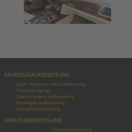
FAHRZEUGAUFBEREITUNG
Leder Reparatur und Aufbereitung
Polsterreinigung
Cabrio Verdeck Aufbereitung
Neuwagen Aufbereitung
Verkaufsaufbereitung
GERUCHSBESEITIGUNG
Nikotin Beseitigung