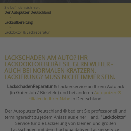
Sie befinden sich hier:
Der Autoputzer Deutschland
>
Lackaufbereitung
>
Lackdoktor & Lackreparatur
LACKSCHADEN AM AUTO? IHR
LACKDOKTOR BERÄT SIE GERN WEITER -
AUCH BEI NORMALEN KRATZERN.
LACKIERUNG? MUSS NICHT IMMER SEIN.
Lackschaden
Reparatur
& Lackierservice an Ihrem Autolack
(in Gütersloh / Bielefeld) und bei anderen
Autoputzer ®
Filialen in Ihrer Nähe
in Deutschland.
Der Autoputzer Deutschland ® bedient Sie professionell und
termingerecht zu jedem Anlass aus einer Hand.
"Lackdoktor
"
Service für die Lackierung von kleinen und großen
Lackschäden mit dem hochqualitativen Lackierservice.