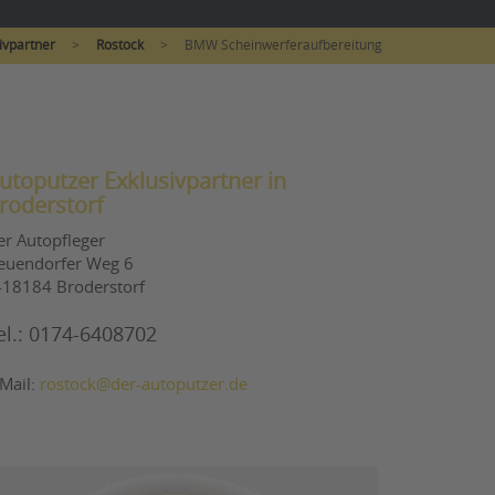
ivpartner
>
Rostock
>
BMW Scheinwerferaufbereitung
utoputzer Exklusivpartner in
roderstorf
er Autopfleger
euendorfer Weg 6
-18184 Broderstorf
el.: 0174-6408702
-Mail:
rostock@der-autoputzer.de