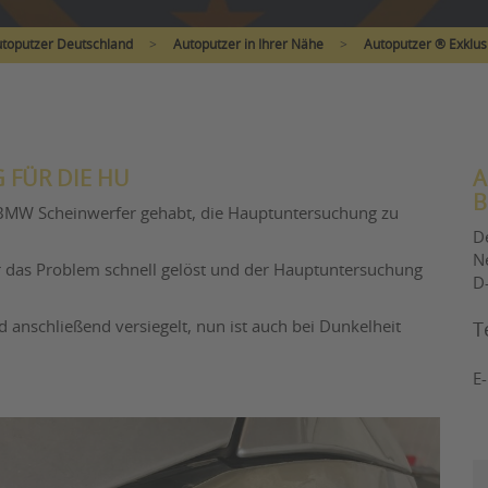
toputzer Deutschland
>
Autoputzer in Ihrer Nähe
>
Autoputzer ® Exklus
 FÜR DIE HU
A
B
 BMW Scheinwerfer gehabt, die Hauptuntersuchung zu
D
N
 das Problem schnell gelöst und der Hauptuntersuchung
D
 anschließend versiegelt, nun ist auch bei Dunkelheit
T
E