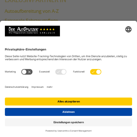
EXKLUSIVPARTNER IN
Autoaufbereitung von A-Z
Saisonale Fahrzeugpflege
Autowerbung entfernen lassen
Kratzerentfernung am Audi A6
Leasingfahrzeug Aufbereitung
Auto Verkaufsaufbereitung
Auto waschen, reinigen & polieren
Geruchsbeseitigung & Ozoneinsatz
Cabrioverdeck Aufbereitung
Autopolitur & Lackpflege
Kratzerentfernung
Beulendoktor Service
Innenreinigung nach Wunsch
Kunststoffreparatur Türverkleidung