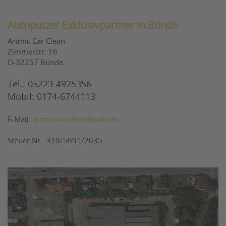
Autoputzer Exklusivpartner in Bünde
Artmic Car Clean
Zimmerstr. 16
D-32257 Bünde
Tel.: 05223-4925356
Mobil: 0174-6744113
E-Mail:
artmic-carclean@web.de
Steuer Nr.: 310/5091/2035