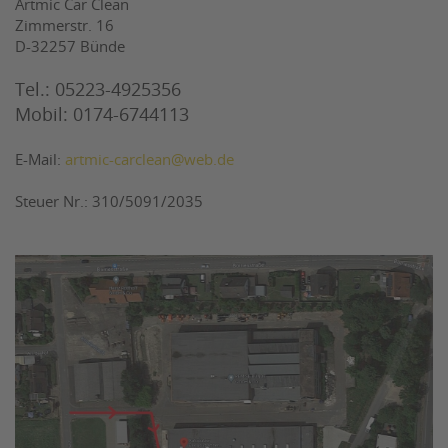
Artmic Car Clean
Zimmerstr. 16
D-32257 Bünde
Tel.: 05223-4925356
Mobil: 0174-6744113
E-Mail:
artmic-carclean@web.de
Steuer Nr.: 310/5091/2035