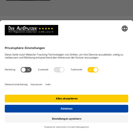
WEITERE REFERENZEN AUTOPUTZER
EXKLUSIVPARTNER IN
Autoaufbereitung von A-Z
Saisonale Fahrzeugpflege
Autowerbung entfernen lassen
Kratzerentfernung am Audi A6
Leasingfahrzeug Aufbereitung
Auto Verkaufsaufbereitung
Auto waschen, reinigen & polieren
Geruchsbeseitigung & Ozoneinsatz
Cabrioverdeck Aufbereitung