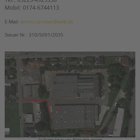
Tel.: 05223-4925356
Mobil: 0174-6744113
E-Mail:
artmic-carclean@web.de
Steuer Nr.: 310/5091/2035
So finden Sie zu uns. Bildquelle: google