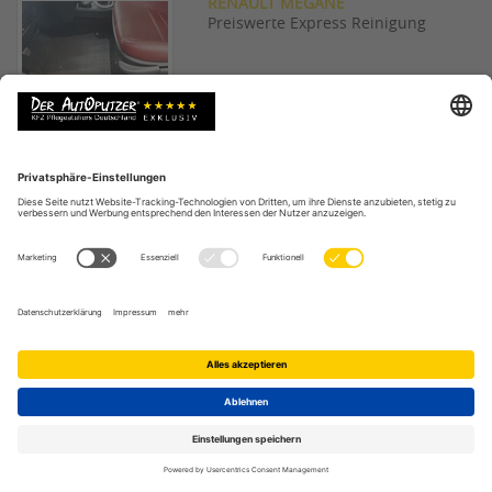
RENAULT MEGANE
Preiswerte Express Reinigung
SCHIMMEL IM AUTO?
Schimmelreinigung beim Profi
MERCEDES BENZ CLS 350 AMG
Exklusive Lackaufbereitung
FARBANGRIFF AUF FORD KA
Verwüstung im Innenraum