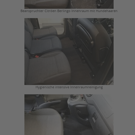
Beanspruchter Citröen Berlingo Innenraum mit Hundehaaren
Hygienische intensive Innenraumreinigung