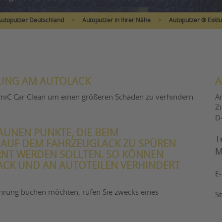
Autoputzer Deutschland
>
Autoputzer in Ihrer Nähe
>
Autoputzer ® Exklu
UNG AM AUTOLACK
A
tmiC Car Clean um einen größeren Schaden zu verhindern
A
Z
D
RAUNEN PUNKTE, DIE BEIM
T
 AUF DEM FAHRZEUGLACK ZU SPÜREN
M
RNT WERDEN SOLLTEN. SO KÖNNEN
ACK UND AN AUTOTEILEN VERHINDERT
E
enrung buchen möchten, rufen Sie zwecks eines
S