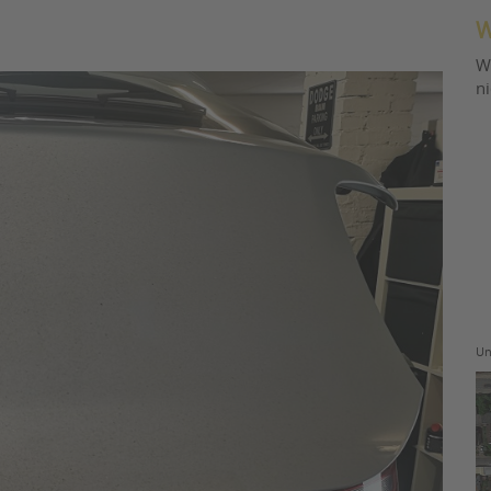
W
W
n
Un