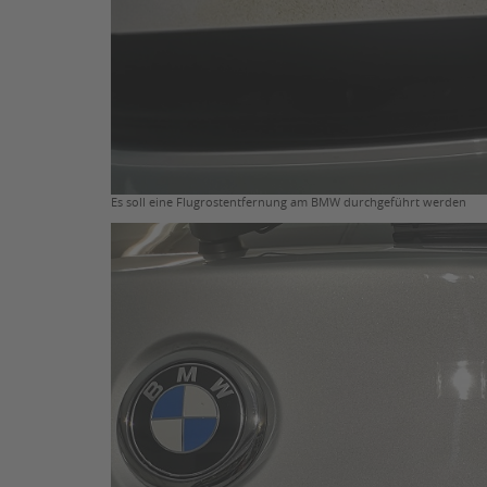
Es soll eine Flugrostentfernung am BMW durchgeführt werden