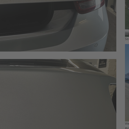
So
We
au