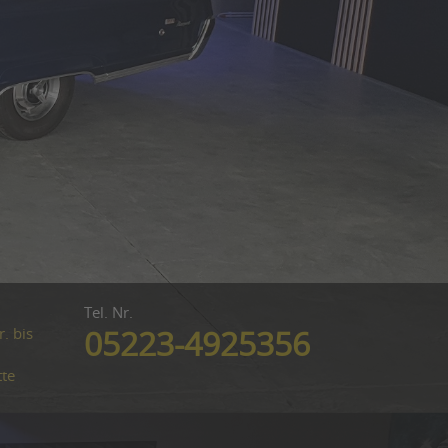
Tel. Nr.
. bis
05223-4925356
tte