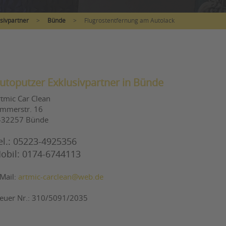
sivpartner
>
Bünde
>
Flugrostentfernung am Autolack
utoputzer Exklusivpartner in Bünde
rtmic Car Clean
immerstr. 16
-32257 Bünde
el.: 05223-4925356
obil: 0174-6744113
-Mail:
artmic-carclean@web.de
teuer Nr.: 310/5091/2035