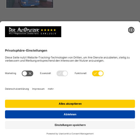
WEITERE REFERENZEN AUTOPUTZER
EXKLUSIVPARTNER IN
Autoaufbereitung von A-Z
Saisonale Fahrzeugpflege
Autowerbung entfernen lassen
Kratzerentfernung am Audi A6
Leasingfahrzeug Aufbereitung
Auto Verkaufsaufbereitung
Auto waschen, reinigen & polieren
Geruchsbeseitigung & Ozoneinsatz