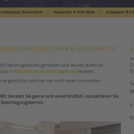
r Autoputzer Deutschland
>
Autoputzer in Ihrer Nähe
>
Autoputzer ® Exk
RSIEGELUNG QUALITATIV & FACHGERECHT
A
A
Z
elle Fahrzeugwäsche genossen und wurde direkt im
D
chutz
Goldshield Keramikversiegelung
veredelt.
ptimal geschützt und hat nur noch einen minimalen
T
M
Wir beraten Sie gerne und unverbindlich, kontaktieren Sie
 Besichtigungstermin.
E
S