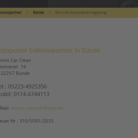
lusivpartner
>
Bünde
>
Porsche Keramikversiegelung
utoputzer Exklusivpartner in Bünde
rtmic Car Clean
immerstr. 16
-32257 Bünde
el.: 05223-4925356
obil: 0174-6744113
-Mail:
artmic-carclean@web.de
teuer Nr.: 310/5091/2035