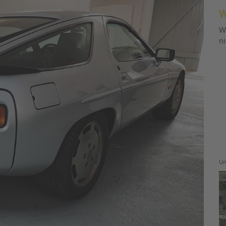
W
W
n
Un