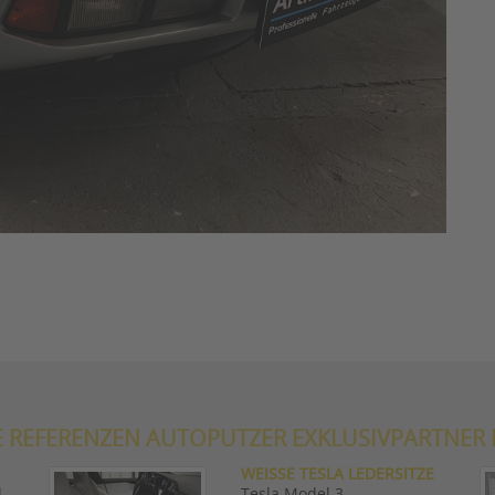
E REFERENZEN AUTOPUTZER EXKLUSIVPARTNER 
WEISSE TESLA LEDERSITZE
.
Tesla Model 3