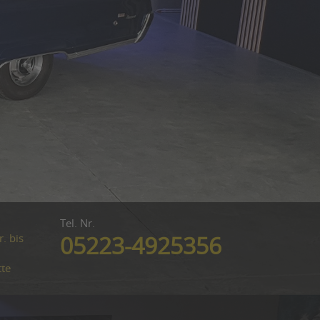
Tel. Nr.
. bis
05223-4925356
tte