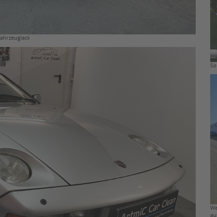
Fahrzeuglack
So
We
au