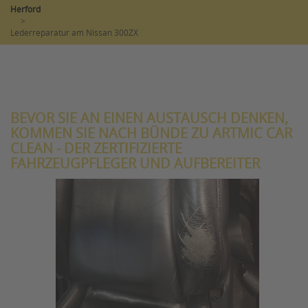
Herford
>
Lederreparatur am Nissan 300ZX
BEVOR SIE AN EINEN AUSTAUSCH DENKEN,
KOMMEN SIE NACH BÜNDE ZU ARTMIC CAR
CLEAN - DER ZERTIFIZIERTE
FAHRZEUGPFLEGER UND AUFBEREITER