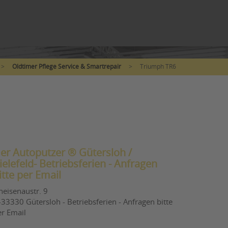
>
Oldtimer Pflege Service & Smartrepair
>
Triumph TR6
er Autoputzer ® Gütersloh /
ielefeld- Betriebsferien - Anfragen
itte per Email
neisenaustr. 9
33330 Gütersloh - Betriebsferien - Anfragen bitte
er Email