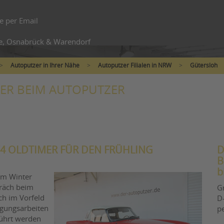
e per Email
e, Osnabrück & Warendorf
>
Autoputzer in Ihrer Nähe
>
Autoputzer Filialen in NRW
>
Gütersloh
TER BEIM AUTOPUTZER
974 OLDTIMER FÜR DEN FRÜHLING
D
B
b
im Winter
räch beim
G
ch im Vorfeld
D-
igungsarbeiten
p
ührt werden