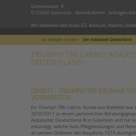
Gneisenaustr. 9
D-33330 Gütersloh - Betriebsferien - Anfragen bitt
Wir bedienen den Kreis GT, Beckum, Hamm, Oeld
Sie befinden sich hier:
Der Autoputzer Deutschland
TRIUMPH TR6 CABRIO ROADS
DEUTSCHLAND
03/2011 - TRIUMPH TR6 BAUJAHR 1
VORBEREITEN
Ein Triumph TR6 Cabrio- Kunde aus Bielefeld war 
2010/2011 zu einem persönlichen Beratungsgesp
Autoputzer Deutschland ® in Gütersloh und hat si
erkundigt, welche Auto-Pflegeleistungen und Rein
an seinem Oldtimer des Baujahres 1974 durchgef