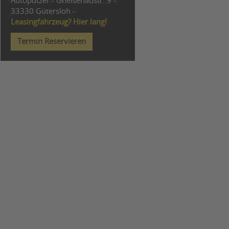
Autoputzer - Gneisenaustr. 9 -
33330 Gütersloh -
Leasingfahrzeug? Hier lang!
Termin Reservieren