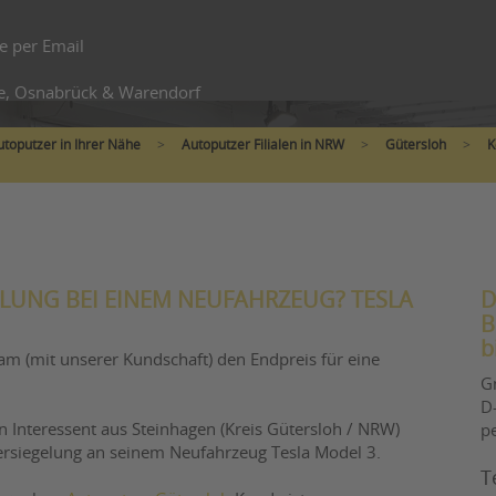
e per Email
e, Osnabrück & Warendorf
utoputzer in Ihrer Nähe
>
Autoputzer Filialen in NRW
>
Gütersloh
>
K
ELUNG BEI EINEM NEUFAHRZEUG? TESLA
D
B
b
am (mit unserer Kundschaft) den Endpreis für eine
G
D-
n Interessent aus Steinhagen (Kreis Gütersloh / NRW)
p
ersiegelung an seinem Neufahrzeug Tesla Model 3.
T