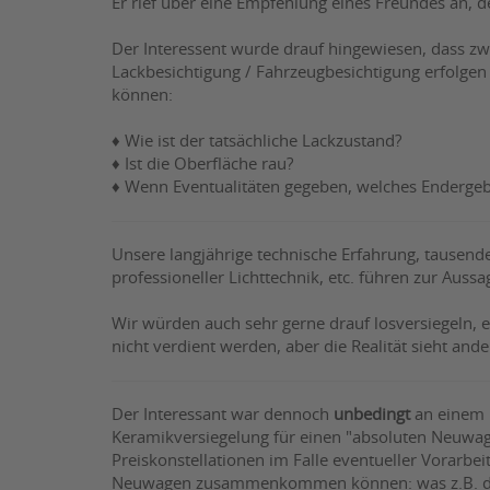
Er rief über eine Empfehlung eines Freundes an, 
Der Interessent wurde drauf hingewiesen, dass zw
Lackbesichtigung / Fahrzeugbesichtigung erfolgen 
können:
♦ Wie ist der tatsächliche Lackzustand?
♦ Ist die Oberfläche rau?
♦ Wenn Eventualitäten gegeben, welches Endergebn
Unsere langjährige technische Erfahrung, tausend
professioneller Lichttechnik, etc. führen zur Aussa
Wir würden auch sehr gerne drauf losversiegeln, 
nicht verdient werden, aber die Realität sieht ande
Der Interessant war dennoch
unbedingt
an einem P
Keramikversiegelung für einen "absoluten Neuwa
Preiskonstellationen im Falle eventueller Vorarb
Neuwagen zusammenkommen können: was z.B. der s