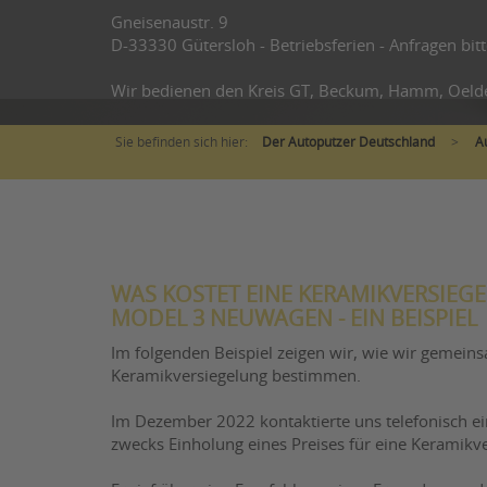
Gneisenaustr. 9
D-33330 Gütersloh - Betriebsferien - Anfragen bitt
Wir bedienen den Kreis GT, Beckum, Hamm, Oeld
Sie befinden sich hier:
Der Autoputzer Deutschland
>
A
WAS KOSTET EINE KERAMIKVERSIEG
MODEL 3 NEUWAGEN - EIN BEISPIEL
Im folgenden Beispiel zeigen wir, wie wir gemeins
Keramikversiegelung bestimmen.
Im Dezember 2022 kontaktierte uns telefonisch ei
zwecks Einholung eines Preises für eine Keramikv