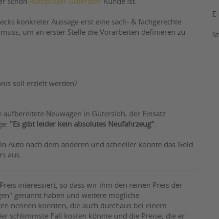
der schon
Autoputzer Gütersloh
Kunde ist.
E
ecks konkreter Aussage erst eine sach- & fachgerechte
muss, um an erster Stelle die Vorarbeiten definieren zu
S
is soll erzielt werden?
e aufbereitete Neuwagen in Gütersloh, der Einsatz
ge:
"Es gibt leider kein absolutes Neufahrzeug"
.
ein Auto nach dem anderen und schneller könnte das Geld
rs aus.
reis interessiert, so dass wir ihm den reinen Preis der
gen" genannt haben und weitere mögliche
eiten nennen konnten, die auch durchaus bei einem
chlimmste Fall kosten könnte und die Preise, die er