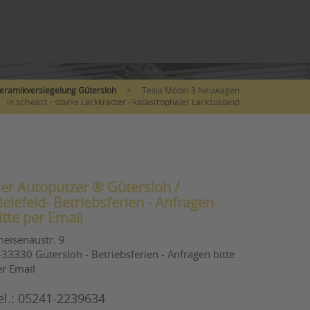
eramikversiegelung Gütersloh
>
Tesla Model 3 Neuwagen
in schwarz - starke Lackkratzer - katastrophaler Lackzustand
er Autoputzer ® Gütersloh /
ielefeld- Betriebsferien - Anfragen
itte per Email
neisenaustr. 9
33330 Gütersloh - Betriebsferien - Anfragen bitte
er Email
el.: 05241-2239634