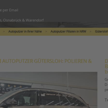
e per Email
e, Osnabrück & Warendorf
>
Autoputzer in Ihrer Nähe
>
Autoputzer Filialen in NRW
>
Güterslo
 AUTOPUTZER GÜTERSLOH: POLIEREN &
D
B
b
G
D-
p
T