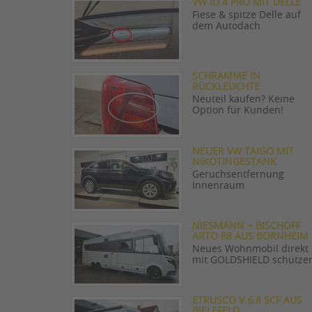
VW ID.4 PRO MIT DELLE
Fiese & spitze Delle auf
dem Autodach
SCHRAMME IN
RÜCKLEUCHTE
Neuteil kaufen? Keine
Option für Kunden!
NEUER VW TAIGO MIT
NIKOTINGESTANK
Geruchsentfernung
Innenraum
NIESMANN + BISCHOFF
ARTO 88 AUS BORNHEIM
Neues Wohnmobil direkt
mit GOLDSHIELD schütze
ETRUSCO V.6.8 SCF AUS
BIELEFELD