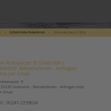
h
>
Schloß Holte-Stukenbrock
>
Mercedes Benz E 300e
er Autoputzer ® Gütersloh /
ielefeld- Betriebsferien - Anfragen
itte per Email
neisenaustr. 9
33330 Gütersloh - Betriebsferien - Anfragen bitte
er Email
el.: 05241-2239634