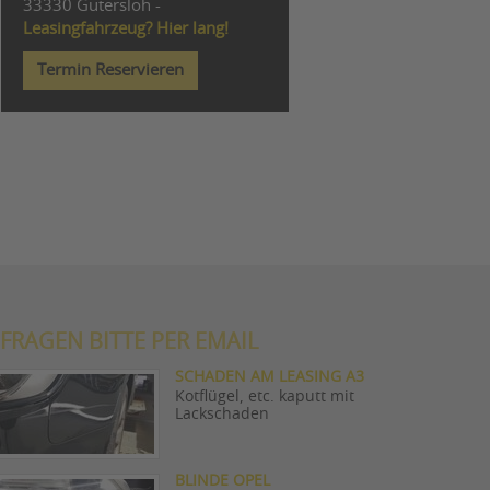
33330 Gütersloh -
Leasingfahrzeug? Hier lang!
Termin Reservieren
FRAGEN BITTE PER EMAIL
SCHADEN AM LEASING A3
Kotflügel, etc. kaputt mit
Lackschaden
BLINDE OPEL