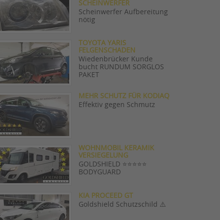
SCHEINWERFER
Scheinwerfer Aufbereitung
nötig
TOYOTA YARIS
FELGENSCHADEN
Wiedenbrücker Kunde
bucht RUNDUM SORGLOS
PAKET
MEHR SCHUTZ FÜR KODIAQ
Effektiv gegen Schmutz
WOHNMOBIL KERAMIK
VERSIEGELUNG
GOLDSHIELD ⭐️⭐️⭐️⭐️⭐️
BODYGUARD
KIA PROCEED GT
Goldshield Schutzschild ⚠️