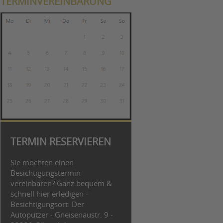
TERMINVEREINBARUNG
TERMIN RESERVIEREN
Sie möchten einen
Besichtigungstermin
vereinbaren? Ganz bequem &
schnell hier erledigen -
Besichtigungsort: Der
Autoputzer - Gneisenaustr. 9 -