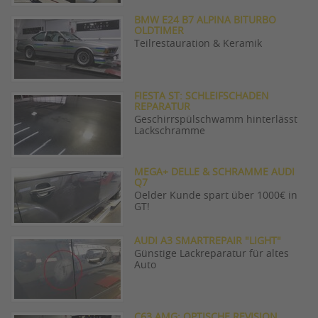
BMW E24 B7 ALPINA BITURBO
OLDTIMER
Teilrestauration & Keramik
FIESTA ST: SCHLEIFSCHADEN
REPARATUR
Geschirrspülschwamm hinterlässt
Lackschramme
MEGA+ DELLE & SCHRAMME AUDI
Q7
Oelder Kunde spart über 1000€ in
GT!
AUDI A3 SMARTREPAIR "LIGHT"
Günstige Lackreparatur für altes
Auto
C63 AMG: OPTISCHE REVISION