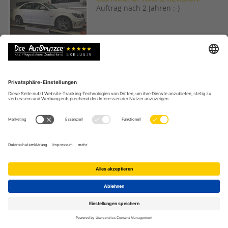
Auftrag nach 2 Jahren :-)
BMW 4ER DELLE REPARIEREN
Fiese & spitze Delle
AUDI Q3 PLASTIKREPAIR
Teurer Schaden am Kunststoff
MUSTANG FELGE SMARTREPAIR
Hochglanzlackiert mit Macke
C43 AMG FULL KOSMETIK +
SMARTREPAIR