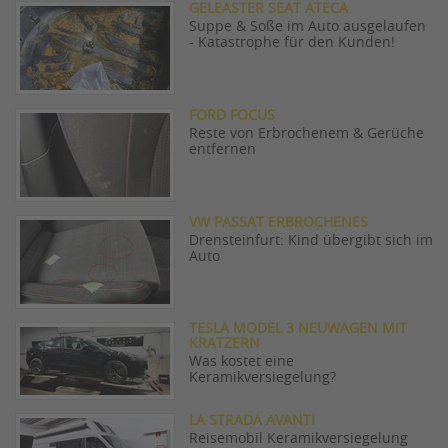
GELEASTER SEAT ATECA
Suppe & Soße im Auto ausgelaufen
- Katastrophe für den Kunden!
FORD FOCUS
Reste von Erbrochenem & Gerüche
entfernen
VW PASSAT ERBROCHENES
Drensteinfurt: Kind übergibt sich im
Auto
TESLA MODEL 3 NEUWAGEN MIT
KRATZERN
Was kostet eine
Keramikversiegelung?
LA STRADA AVANTI
Reisemobil Keramikversiegelung