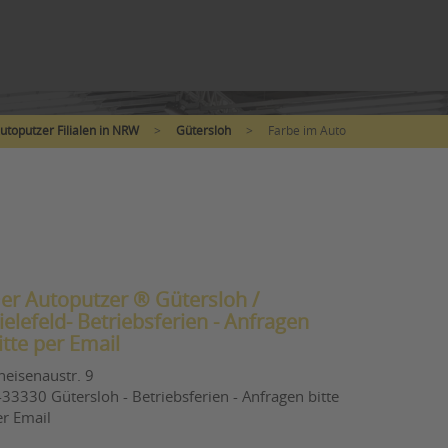
utoputzer Filialen in NRW
>
Gütersloh
>
Farbe im Auto
er Autoputzer ® Gütersloh /
ielefeld- Betriebsferien - Anfragen
itte per Email
neisenaustr. 9
33330 Gütersloh - Betriebsferien - Anfragen bitte
er Email