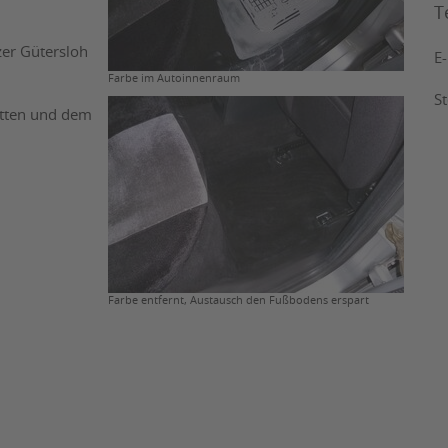
T
zer Gütersloh
E
Farbe im Autoinnenraum
S
etten und dem
Farbe entfernt, Austausch den Fußbodens erspart