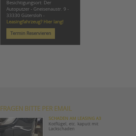
Besichtigungsort: Der
Autoputzer - Gneisenaustr. 9 -
33330 Gütersloh -
Leasingfahrzeug? Hier lang!
Termin Reservieren
FRAGEN BITTE PER EMAIL
SCHADEN AM LEASING A3
Kotflügel, etc. kaputt mit
Lackschaden