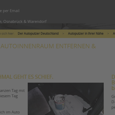
e per Email
e, Osnabrück & Warendorf
 sich hier:
Der Autoputzer Deutschland
>
Autoputzer in Ihrer Nähe
>
A
M AUTOINNENRAUM ENTFERNEN &
AL GEHT ES SCHIEF.
D
B
b
anzen Tag mit
diesem Tag
G
D-
p
pich im Auto