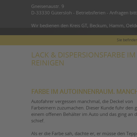
Gneisenaustr. 9
D-33330 Gütersloh - Betriebsferien - Anfragen bitt
Wir bedienen den Kreis GT, Beckum, Hamm, Oeld
Sie befinden
LACK & DISPERSIONSFARBE I
REINIGEN
FARBE IM AUTOINNENRAUM. MANCHM
Autofahrer vergessen manchmal, die Deckel von
Farbeimern zuzumachen. Dieser Kunde fuhr den g
einem offenen Behälter im Auto und das ging an 
schief.
Als er die Farbe sah, dachte er, er müsse den Tep