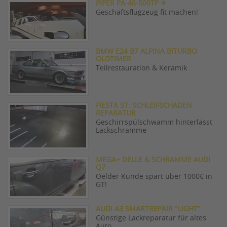
PIPER PA-46-500TP ✈
Geschäftsflugzeug fit machen!
BMW E24 B7 ALPINA BITURBO
OLDTIMER
Teilrestauration & Keramik
FIESTA ST: SCHLEIFSCHADEN
REPARATUR
Geschirrspülschwamm hinterlässt
Lackschramme
MEGA+ DELLE & SCHRAMME AUDI
Q7
Oelder Kunde spart über 1000€ in
GT!
AUDI A3 SMARTREPAIR "LIGHT"
Günstige Lackreparatur für altes
Auto