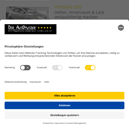
HYUNDAI IX35
Dellen, Innenraum & Lack
verkaufsfertig machen
ROTER JETTA ZIEMLICH WEISS-MATT
Stumpfen Lack auf Hochglanz
bringen
GEBRAUCHTER LEXUS
Automotorwäsche vor dem verkauf
LEASINGAUTO VW TOUAREG
Smartrepair preiswert & schnell