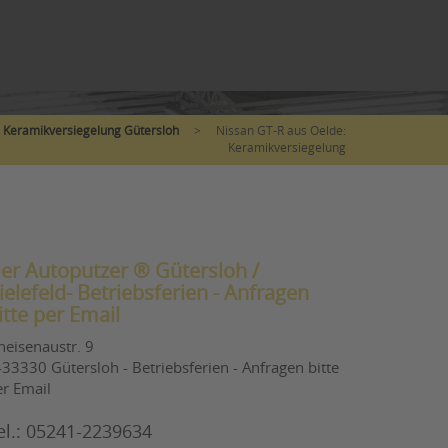
Keramikversiegelung Gütersloh
>
Nissan GT-R aus Oelde:
Keramikversiegelung
er Autoputzer ® Gütersloh /
ielefeld- Betriebsferien - Anfragen
itte per Email
neisenaustr. 9
33330 Gütersloh - Betriebsferien - Anfragen bitte
er Email
el.: 05241-2239634