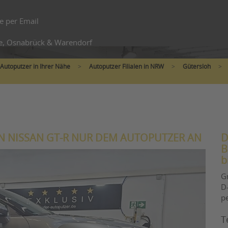
e per Email
e, Osnabrück & Warendorf
Autoputzer in Ihrer Nähe
>
Autoputzer Filialen in NRW
>
Gütersloh
>
N NISSAN GT-R NUR DEM AUTOPUTZER AN
D
B
b
G
D-
p
T