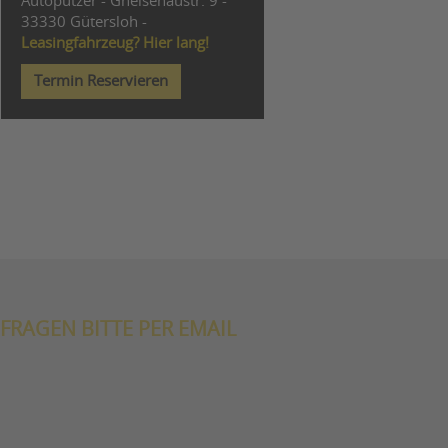
Autoputzer - Gneisenaustr. 9 -
33330 Gütersloh -
Leasingfahrzeug? Hier lang!
Termin Reservieren
FRAGEN BITTE PER EMAIL