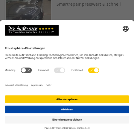
Smartrepair preiswert & schnell
BMW ALUFELGE
Spotrepair einer Felgenmacke!
BMW 430 LUXURY
Den Vorgänger rausjagen!
OPEL INSIGNIA
Arbeitskollege übergibt sich im Auto
VW GOLF 7
Komplette Verkaufspflege