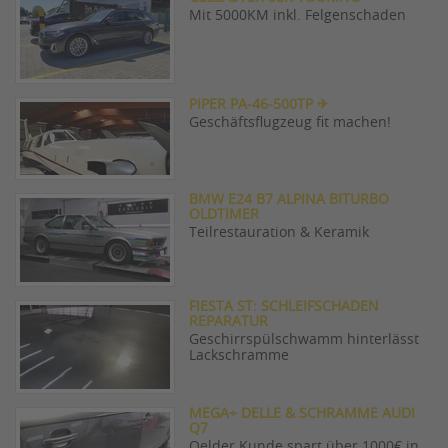
Mit 5000KM inkl. Felgenschaden
PIPER PA-46-500TP ✈
Geschäftsflugzeug fit machen!
BMW E24 B7 ALPINA BITURBO
OLDTIMER
Teilrestauration & Keramik
FIESTA ST: SCHLEIFSCHADEN
REPARATUR
Geschirrspülschwamm hinterlässt
Lackschramme
MEGA+ DELLE & SCHRAMME AUDI
Q7
Oelder Kunde spart über 1000€ in