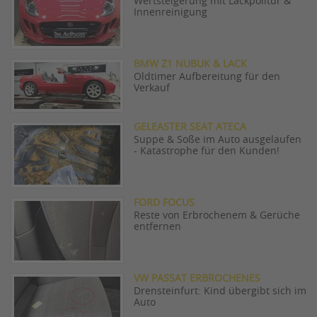
Wertsteigerung mit Lackpolitur &
Innenreinigung
BMW Z1 NUBUK & LACK
Oldtimer Aufbereitung für den
Verkauf
GELEASTER SEAT ATECA
Suppe & Soße im Auto ausgelaufen
- Katastrophe für den Kunden!
FORD FOCUS
Reste von Erbrochenem & Gerüche
entfernen
VW PASSAT ERBROCHENES
Drensteinfurt: Kind übergibt sich im
Auto