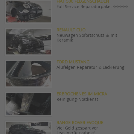
FIAT 500 FELGENSCHADEN
Full Service Reparaturpaket ⭐️⭐️⭐️⭐️⭐️
RENAULT CLIO
Neuwagen Sofortschutz ⚠️ mit
Keramik
FORD MUSTANG
Alufelgen Reparatur & Lackierung
ERBROCHENES IM MICRA
Reinigung-Notdienst
RANGE ROVER EVOQUE
Viel Geld gespart vor
Leasingrückgabe ✅