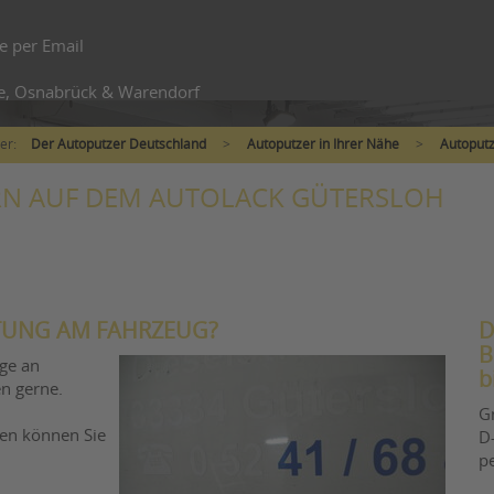
e per Email
e, Osnabrück & Warendorf
ier:
Der Autoputzer Deutschland
>
Autoputzer in Ihrer Nähe
>
Autoputz
N AUF DEM AUTOLACK GÜTERSLOH
FTUNG AM FAHRZEUG?
D
B
üge an
b
en gerne.
G
ten können Sie
D-
p