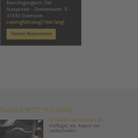
Besichtigungsort: Der
Autoputzer - Gneisenaustr. 9 -
33330 Gütersloh -
Leasingfahrzeug? Hier lang!
Termin Reservieren
FRAGEN BITTE PER EMAIL
SCHADEN AM LEASING A3
Kotflügel, etc. kaputt mit
Lackschaden