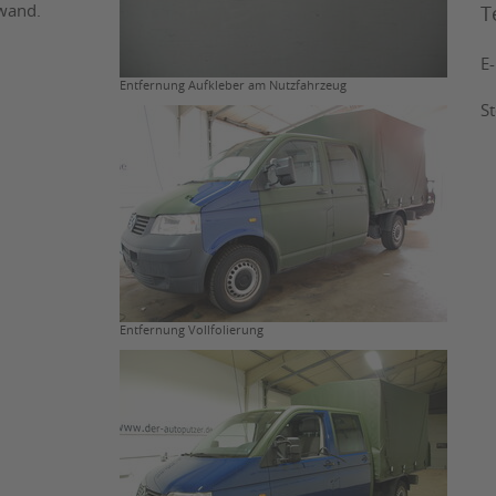
fwand.
T
E
Entfernung Aufkleber am Nutzfahrzeug
S
Entfernung Vollfolierung