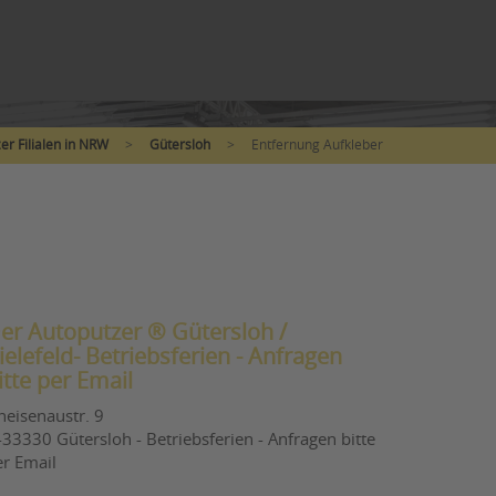
er Filialen in NRW
>
Gütersloh
>
Entfernung Aufkleber
er Autoputzer ® Gütersloh /
ielefeld- Betriebsferien - Anfragen
itte per Email
neisenaustr. 9
33330 Gütersloh - Betriebsferien - Anfragen bitte
er Email