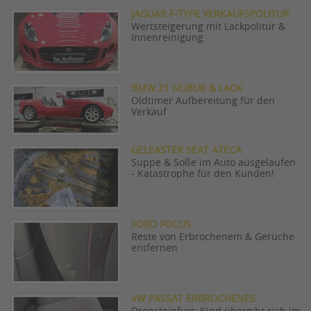
JAGUAR F-TYPE VERKAUFSPOLITUR
Wertsteigerung mit Lackpolitur &
Innenreinigung
BMW Z1 NUBUK & LACK
Oldtimer Aufbereitung für den
Verkauf
GELEASTER SEAT ATECA
Suppe & Soße im Auto ausgelaufen
- Katastrophe für den Kunden!
FORD FOCUS
Reste von Erbrochenem & Gerüche
entfernen
VW PASSAT ERBROCHENES