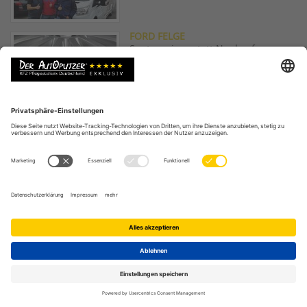
FORD FELGE
Spotrepair anstatt Neukauf
HYUNDAI IX35
Dellen, Innenraum & Lack
verkaufsfertig machen
ROTER JETTA ZIEMLICH WEISS-MATT
Stumpfen Lack auf Hochglanz
bringen
GEBRAUCHTER LEXUS
Automotorwäsche vor dem verkauf