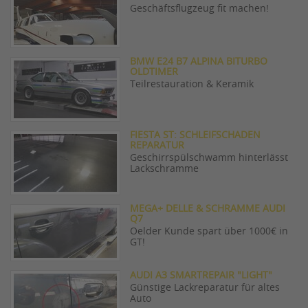
Geschäftsflugzeug fit machen!
BMW E24 B7 ALPINA BITURBO
OLDTIMER
Teilrestauration & Keramik
FIESTA ST: SCHLEIFSCHADEN
REPARATUR
Geschirrspülschwamm hinterlässt
Lackschramme
MEGA+ DELLE & SCHRAMME AUDI
Q7
Oelder Kunde spart über 1000€ in
GT!
AUDI A3 SMARTREPAIR "LIGHT"
Günstige Lackreparatur für altes
Auto