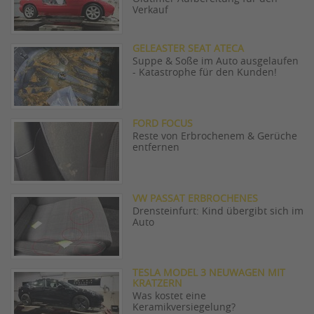
Verkauf
GELEASTER SEAT ATECA
Suppe & Soße im Auto ausgelaufen
- Katastrophe für den Kunden!
FORD FOCUS
Reste von Erbrochenem & Gerüche
entfernen
VW PASSAT ERBROCHENES
Drensteinfurt: Kind übergibt sich im
Auto
TESLA MODEL 3 NEUWAGEN MIT
KRATZERN
Was kostet eine
Keramikversiegelung?