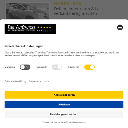
HYUNDAI IX35
Dellen, Innenraum & Lack
verkaufsfertig machen
ROTER JETTA ZIEMLICH WEISS-MATT
Stumpfen Lack auf Hochglanz
bringen
GEBRAUCHTER LEXUS
Automotorwäsche vor dem verkauf
LEASINGAUTO VW TOUAREG
Smartrepair preiswert & schnell
BMW ALUFELGE