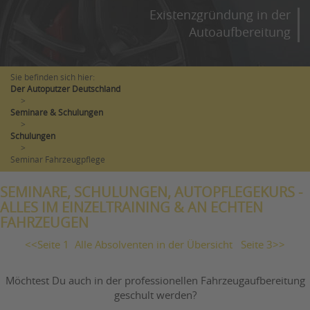
Existenzgründung in der
Autoaufbereitung
Sie befinden sich hier:
Der Autoputzer Deutschland
>
Seminare & Schulungen
>
Schulungen
>
Seminar Fahrzeugpflege
SEMINARE, SCHULUNGEN, AUTOPFLEGEKURS -
ALLES IM EINZELTRAINING & AN ECHTEN
FAHRZEUGEN
<<Seite 1
Alle Absolventen in der Übersicht
Seite 3>>
Möchtest Du auch in der professionellen Fahrzeugaufbereitung
geschult werden?