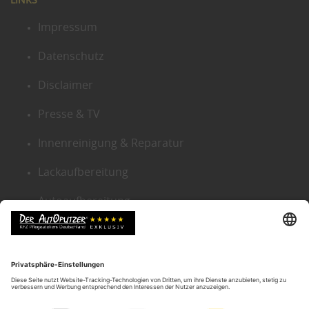
LINKS
Impressum
Datenschutz
Disclaimer
Presse & TV
Innenreinigung & Reparatur
Lackaufbereitung
Autoaufbereitung
Sitemap
KONTAKT ZENTRALE
Der Autoputzer Deutschland ®
Autoputzer Zentrale Gütersloh