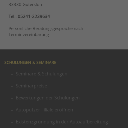
33330 Gütersloh
Tel.: 05241-2239634
Persönliche Beratungsgespräche nach
Terminvereinbarung.
SCHULUNGEN & SEMINARE
Seminare & Schulungen
Seminarpreise
Bewertungen der Schulungen
Autoputzer Filiale eröffnen
Existenzgründung in der Autoaufbereitung