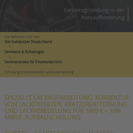
Existenzgründung in der
Autoaufbereitung
Sie befinden sich hier:
Der Autoputzer Deutschland
>
Seminare & Schulungen
>
Seminarpreise für Einzelunterricht
>
Schulung professionelle Lackaufarbeitung
SPEZIELLE LACKAUFARBEITUNG: KORREKTUR
VON LACKDEFEKTEN, KRATZERENTFERNUNG
UND LACKVEREDELUNG FÜR 1899 € + 19%
MWST. AUFBAUSCHULUNG