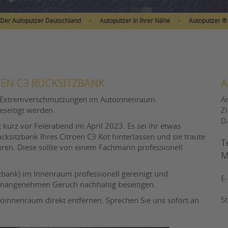
Der Autoputzer Deutschland
>
Autoputzer in Ihrer Nähe
>
Autoputzer ® 
EN C3 RÜCKSITZBANK
A
uch Extremverschmutzungen im Autoinnenraum.
A
seitigt werden.
Z
D
 kurz vor Feierabend im April 2023. Es sei ihr etwas
ksitzbank Ihres Citroen C3 Kot hinterlassen und sie traute
T
ühren. Diese sollte von einem Fachmann professionell
M
zbank) im Innenraum professionell gereinigt und
E
 unangenehmen Geruch nachhaltig beseitigen.
S
innenraum direkt entfernen. Sprechen Sie uns sofort an.