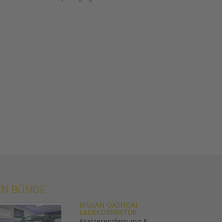
IN BÜNDE
NISSAN QASHQAI
LACKKORREKTUR
Kratzerentfernung &