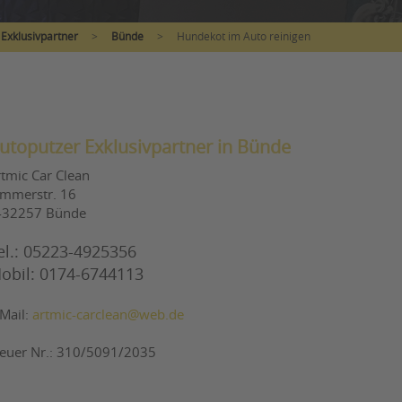
Exklusivpartner
>
Bünde
>
Hundekot im Auto reinigen
utoputzer Exklusivpartner in Bünde
rtmic Car Clean
immerstr. 16
-32257 Bünde
el.: 05223-4925356
obil: 0174-6744113
-Mail:
artmic-carclean@web.de
teuer Nr.: 310/5091/2035