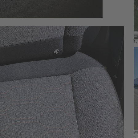
So
We
au