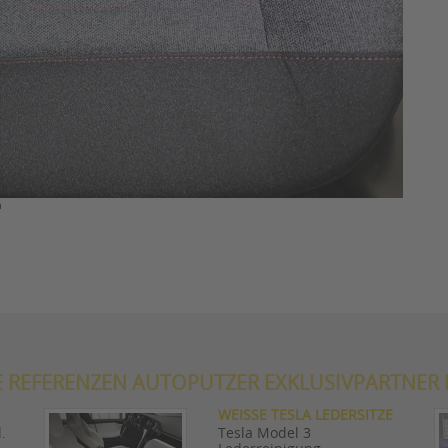
n
E REFERENZEN AUTOPUTZER EXKLUSIVPARTNER 
WEISSE TESLA LEDERSITZE
.
Tesla Model 3