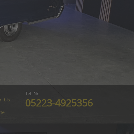
Tel. Nr.
. bis
05223-4925356
tte