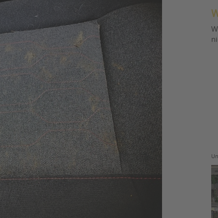
W
W
n
Un