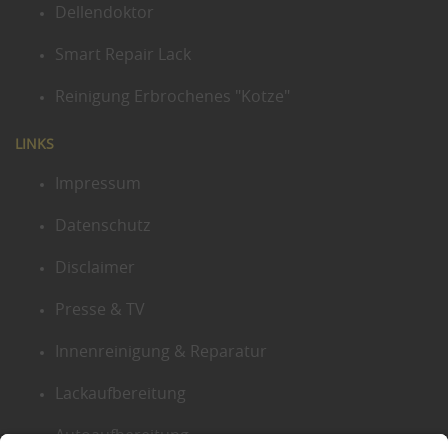
Dellendoktor
Smart Repair Lack
Reinigung Erbrochenes "Kotze"
LINKS
Impressum
Datenschutz
Disclaimer
Presse & TV
Innenreinigung & Reparatur
Lackaufbereitung
Autoaufbereitung