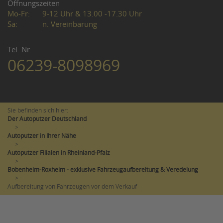
Öffnungszeiten
Mo-Fr:
9-12 Uhr & 13.00 -17.30 Uhr
Sa:
n. Vereinbarung
Tel. Nr.
06239-8098969
Sie befinden sich hier:
Der Autoputzer Deutschland
>
Autoputzer in Ihrer Nähe
>
Autoputzer Filialen in Rheinland-Pfalz
>
Bobenheim-Roxheim - exklusive Fahrzeugaufbereitung & Veredelung
>
Aufbereitung von Fahrzeugen vor dem Verkauf