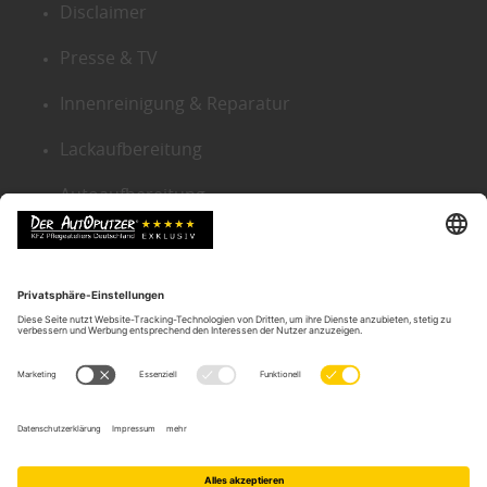
Disclaimer
Presse & TV
Innenreinigung & Reparatur
Lackaufbereitung
Autoaufbereitung
Sitemap
KONTAKT ZENTRALE
Der Autoputzer Deutschland ®
Autoputzer Zentrale Gütersloh
Gneisenaustr. 9
D-33330 Gütersloh
Tel.:
05241-2239634
Email:
info@der-autoputzer.de