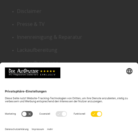
Disclaimer
Presse & TV
Innenreinigung & Reparatur
Lackaufbereitung
Autoaufbereitung
Sitemap
KONTAKT ZENTRALE
Der Autoputzer Deutschland ®
Autoputzer Zentrale Gütersloh
Gneisenaustr. 9
D-33330 Gütersloh
Tel.:
05241-2239634