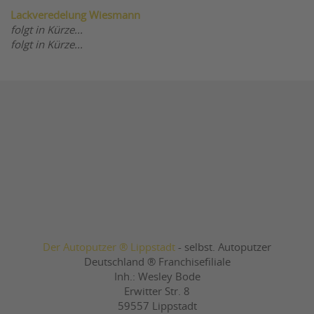
Lackveredelung Wiesmann
folgt in Kürze...
folgt in Kürze...
Der Autoputzer ® Lippstadt
- selbst. Autoputzer
Deutschland ® Franchisefiliale
Inh.: Wesley Bode
Erwitter Str. 8
59557 Lippstadt