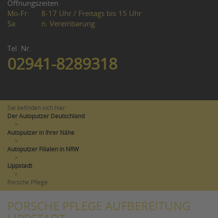
Öffnungszeiten
Mo-Fr:
8-17 Uhr / Freitags bis 15 Uhr
Sa:
n. Vereinbarung
Tel. Nr.
02941-8289318
Sie befinden sich hier:
Der Autoputzer Deutschland
>
Autoputzer in Ihrer Nähe
>
Autoputzer Filialen in NRW
>
Lippstadt
>
Porsche Pflege
PORSCHE PFLEGE AUFBEREITUNG