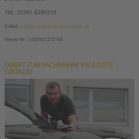
Tel.: 02941-8289318
E-Mail:
wesley.bode@der-autoputzer.de
Steuer Nr.: 330/5012/2160
DIREKT ZUM FACHMANN! VIELE GUTE
GRÜNDE!