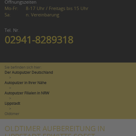
Öffnungszeiten
Mo-Fr:
8-17 Uhr / Freitags bis 15 Uhr
Sa:
n. Vereinbarung
Tel. Nr.
02941-8289318
Sie befinden sich hier:
Der Autoputzer Deutschland
>
Autoputzer in Ihrer Nähe
>
Autoputzer Filialen in NRW
>
Lippstadt
>
Oldtimer
OLDTIMER AUFBEREITUNG IN