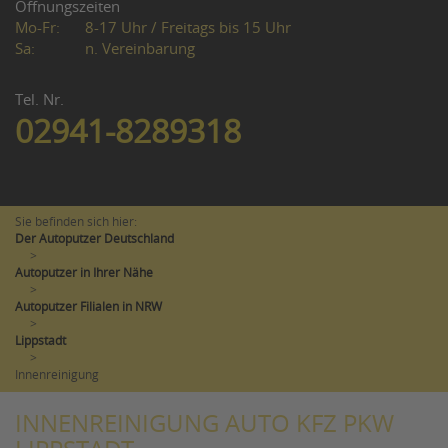
Öffnungszeiten
Mo-Fr:
8-17 Uhr / Freitags bis 15 Uhr
Sa:
n. Vereinbarung
Tel. Nr.
02941-8289318
Sie befinden sich hier:
Der Autoputzer Deutschland
>
Autoputzer in Ihrer Nähe
>
Autoputzer Filialen in NRW
>
Lippstadt
>
Innenreinigung
INNENREINIGUNG AUTO KFZ PKW