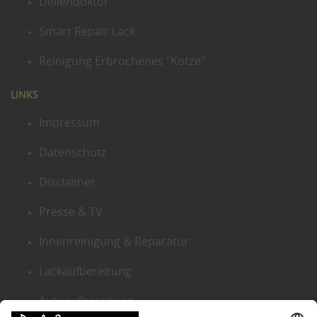
Dellendoktor
Smart Repair Lack
Reinigung Erbrochenes "Kotze"
LINKS
Impressum
Datenschutz
Disclaimer
Presse & TV
Innenreinigung & Reparatur
Lackaufbereitung
Autoaufbereitung