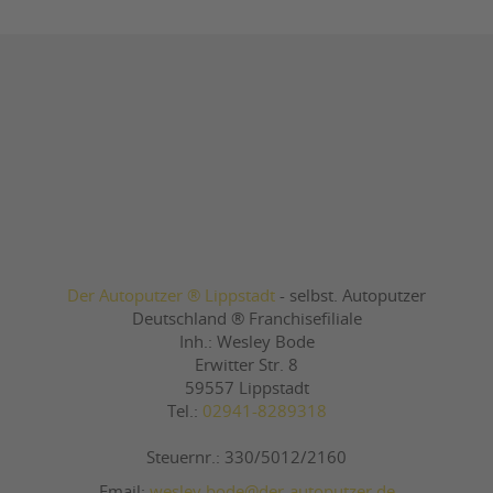
Der Autoputzer ® Lippstadt
- selbst. Autoputzer
Deutschland ® Franchisefiliale
Inh.: Wesley Bode
Erwitter Str. 8
59557 Lippstadt
Tel.:
02941-8289318
Steuernr.: 330/5012/2160
Email:
wesley.bode@der-autoputzer.de