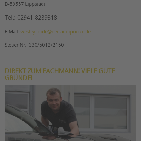
D-59557 Lippstadt
Tel.: 02941-8289318
E-Mail:
wesley.bode@der-autoputzer.de
Steuer Nr.: 330/5012/2160
DIREKT ZUM FACHMANN! VIELE GUTE
GRÜNDE!