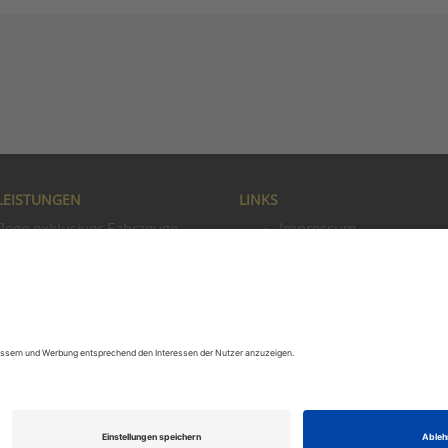
LEISTUNGEN
LINKS
flege exklusiver Fahrzeuge
Impressum
cheinwerfer Reparatur
Datenschutz
easing Fahrzeugaufbereitung
Disclaimer
öbelrestauration
Presse & TV
ederreparatur
Innenreinigung & Repara
ellendoktor
Lackaufbereitung
mart Repair Lack
Autoaufbereitung
einigung Erbrochenes "Kotze"
Sitemap