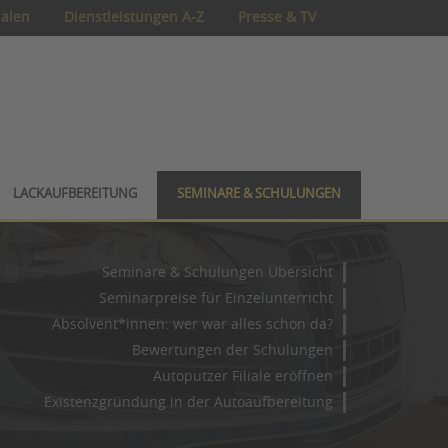
ialen
Dienstleistungen A-Z
Presse & TV
LACKAUFBEREITUNG
SEMINARE & SCHULUNGEN
Seminare & Schulungen Übersicht
Seminarpreise für Einzelunterricht
Absolvent*innen: wer war alles schon da?
Bewertungen der Schulungen
Autoputzer Filiale eröffnen
Existenzgründung in der Autoaufbereitung