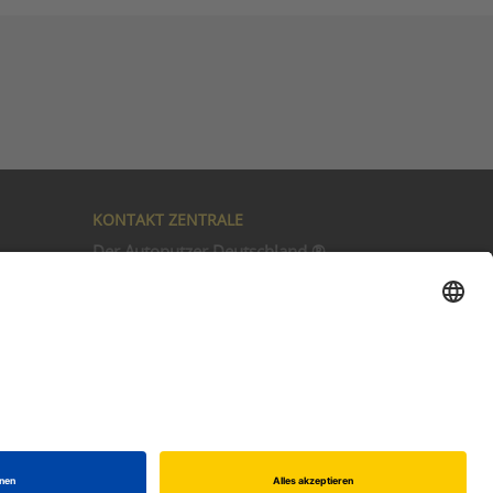
KONTAKT ZENTRALE
Der Autoputzer Deutschland ®
Autoputzer Zentrale Gütersloh
Gneisenaustr. 9
D-33330 Gütersloh
tur
Tel.:
05241-2239634
Email:
info@der-autoputzer.de
Autoputzer Filialen in Ihrer Nähe