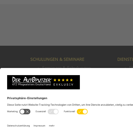
SCHULUNGEN & SEMINARE
DIENST
Seminare & Schulungen
P
Seminarpreise
S
Bewertungen der Schulungen
L
Autoputzer Filiale eröffnen
M
Existenzgründung in der
L
Autoaufbereitung
D
Fernsehberichte über Kurse
S
R