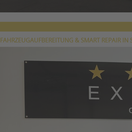
FAHRZEUGAUFBEREITUNG & SMART REPAIR IN 