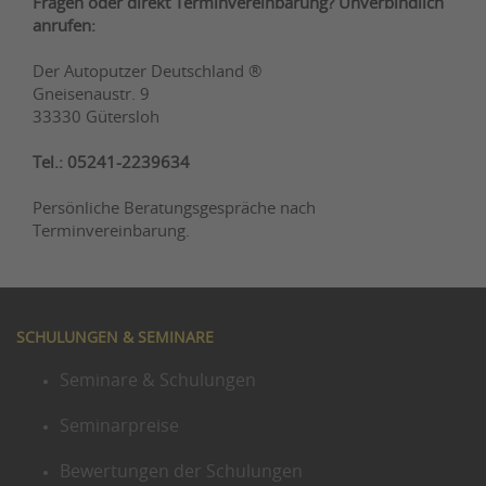
Fragen oder direkt Terminvereinbarung? Unverbindlich
anrufen:
Der Autoputzer Deutschland ®
Gneisenaustr. 9
33330 Gütersloh
Tel.: 05241-2239634
Persönliche Beratungsgespräche nach
Terminvereinbarung.
SCHULUNGEN & SEMINARE
Seminare & Schulungen
Seminarpreise
Bewertungen der Schulungen