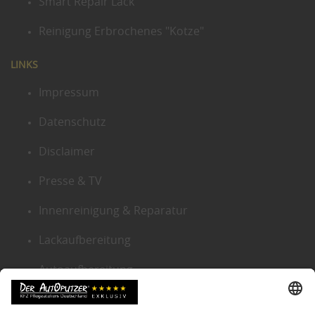
Smart Repair Lack
Reinigung Erbrochenes "Kotze"
LINKS
Impressum
Datenschutz
Disclaimer
Presse & TV
Innenreinigung & Reparatur
Lackaufbereitung
Autoaufbereitung
Sitemap