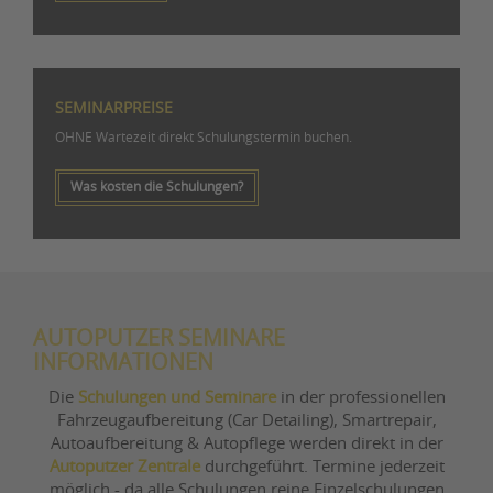
SEMINARPREISE
OHNE Wartezeit direkt Schulungstermin buchen.
Was kosten die Schulungen?
AUTOPUTZER SEMINARE
INFORMATIONEN
Die
Schulungen und Seminare
in der professionellen
Fahrzeugaufbereitung (Car Detailing), Smartrepair,
Autoaufbereitung & Autopflege werden direkt in der
Autoputzer Zentrale
durchgeführt. Termine jederzeit
möglich - da alle Schulungen reine Einzelschulungen