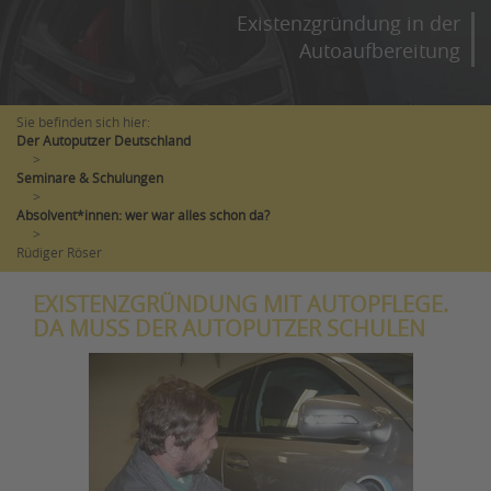
Existenzgründung in der
Autoaufbereitung
Sie befinden sich hier:
Der Autoputzer Deutschland
>
Seminare & Schulungen
>
Absolvent*innen: wer war alles schon da?
>
Rüdiger Röser
EXISTENZGRÜNDUNG MIT AUTOPFLEGE.
DA MUSS DER AUTOPUTZER SCHULEN