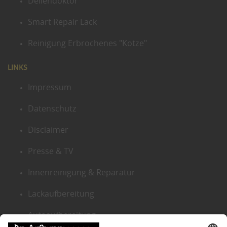
Dellendoktor
Smart Repair Lack
Reinigung Erbrochenes "Kotze"
LINKS
Impressum
Datenschutz
Disclaimer
Presse & TV
Innenreinigung & Reparatur
Lackaufbereitung
Autoaufbereitung