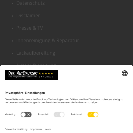
Datenschutz
Disclaimer
Presse & TV
Innenreinigung & Reparatur
Lackaufbereitung
Autoaufbereitung
Sitemap
KONTAKT ZENTRALE
Der Autoputzer Deutschland ®
Autoputzer Zentrale Gütersloh
Gneisenaustr. 9
D-33330 Gütersloh
Tel.:
05241-2239634