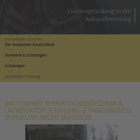
Existenzgründung in der
Autoaufbereitung
Sie befinden sich hier:
Der Autoputzer Deutschland
>
Seminare & Schulungen
>
Schulungen
>
Lackdoktor Schulung
(M11) SMART REPAIR LACKIERTECHNIK &
LACKDOKTOR SCHULUNG 5 TAGE (AKTUELL
SCHULUNG NICHT MÖGLICH)