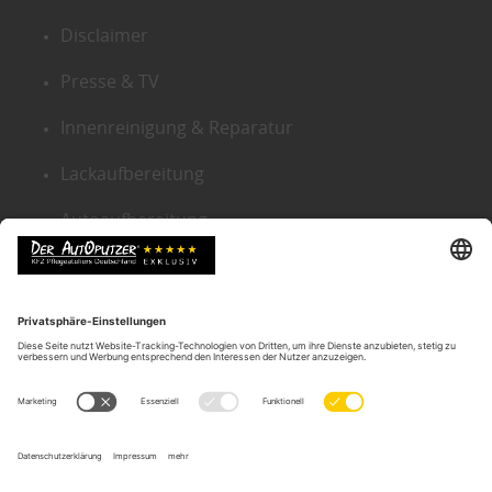
Disclaimer
Presse & TV
Innenreinigung & Reparatur
Lackaufbereitung
Autoaufbereitung
Sitemap
KONTAKT ZENTRALE
Der Autoputzer Deutschland ®
Autoputzer Zentrale Gütersloh
Gneisenaustr. 9
D-33330 Gütersloh
Tel.:
05241-2239634
Email:
info@der-autoputzer.de