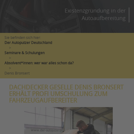
Existenzgründung in der
Autoaufbereitung
Sie befinden sich hier:
Der Autoputzer Deutschland
>
Seminare & Schulungen
>
Absolvent*innen: wer war alles schon da?
>
Denis Bronsert
DACHDECKER GESELLE DENIS BRONSERT
ERHÄLT PROFI UMSCHULUNG ZUM
FAHRZEUGAUFBEREITER