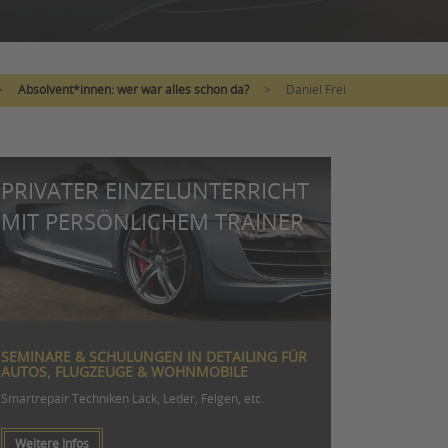
>
Absolvent*innen: wer war alles schon da?
>
Daniel Frei
PRIVATER EINZELUNTERRICHT
MIT PERSÖNLICHEM TRAINER
SEMINARE & SCHULUNGEN IN DETAILING FÜR
AUTOS, FLUGZEUGE & WOHNMOBILE
Smartrepair Techniken Lack, Leder, Felgen, etc.
Weitere Infos