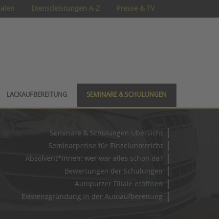
ialen
Dienstleistungen A-Z
Presse & TV
LACKAUFBEREITUNG
SEMINARE & SCHULUNGEN
Seminare & Schulungen Übersicht
Seminarpreise für Einzelunterricht
Absolvent*innen: wer war alles schon da?
Bewertungen der Schulungen
Autoputzer Filiale eröffnen
Existenzgründung in der Autoaufbereitung