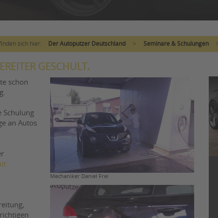
finden sich hier:
Der Autoputzer Deutschland
>
Seminare & Schulungen
EREITER GESCHULT.
tte schon
g.
e Schulung
ge an Autos
er
it
Mechaniker Daniel Frei
eitung,
richtigen