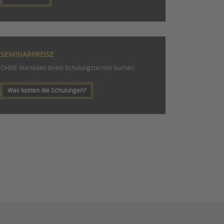
SEMINARPREISE
OHNE Wartezeit direkt Schulungstermin buchen.
Was kosten die Schulungen?