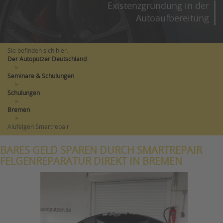
Existenzgründung in der
Autoaufbereitung
Sie befinden sich hier:
Der Autoputzer Deutschland
>
Seminare & Schulungen
>
Schulungen
>
Bremen
>
Alufelgen Smartrepair
BARES GELD SPAREN DURCH SMARTREPAIR
FELGENREPARATUR DIREKT IN BREMEN