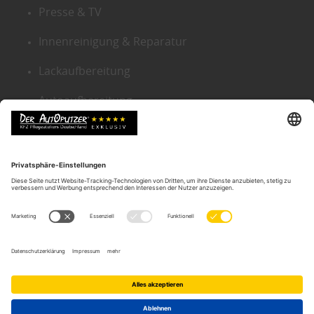
Presse & TV
Innenreinigung & Reparatur
Lackaufbereitung
Autoaufbereitung
Sitemap
KONTAKT ZENTRALE
Der Autoputzer Deutschland ®
Autoputzer Zentrale Gütersloh
Gneisenaustr. 9
D-33330 Gütersloh
Tel.:
05241-2239634
Email:
info@der-autoputzer.de
Autoputzer Filialen in Ihrer Nähe